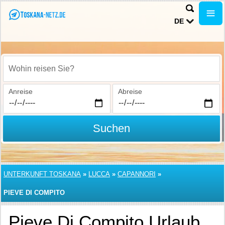
DE
Wohin reisen Sie?
Anreise
Abreise
Suchen
UNTERKUNFT TOSKANA
»
LUCCA
»
CAPANNORI
»
PIEVE DI COMPITO
Pieve Di Compito Urlaub