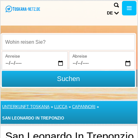
DE
Wohin reisen Sie?
Anreise
Abreise
Suchen
UNTERKUNFT TOSKANA
»
LUCCA
»
CAPANNORI
»
SAN LEONARDO IN TREPONZIO
San Leonardo In Treponzio