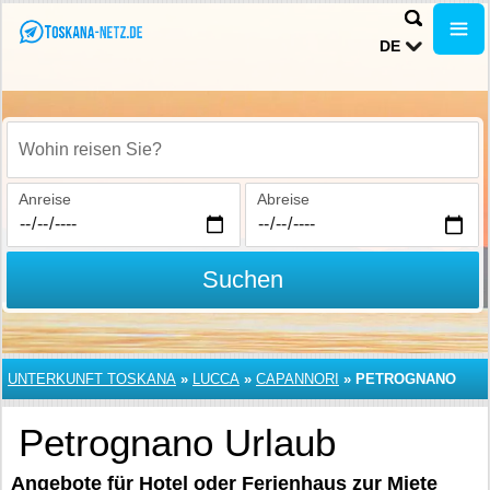
DE
Wohin reisen Sie?
Anreise
Abreise
Suchen
UNTERKUNFT TOSKANA
»
LUCCA
»
CAPANNORI
»
PETROGNANO
Petrognano Urlaub
Angebote für Hotel oder Ferienhaus zur Miete