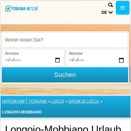
DE
Wohin reisen Sie?
Anreise
Abreise
Suchen
UNTERKUNFT TOSKANA
»
LUCCA
»
BAGNI DI LUCCA
»
LONGOIO-MOBBIANO
Longoio-Mobbiano Urlaub