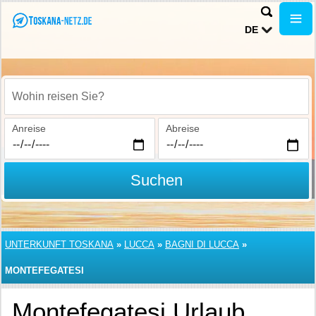
DE
Wohin reisen Sie?
Anreise
Abreise
Suchen
UNTERKUNFT TOSKANA
»
LUCCA
»
BAGNI DI LUCCA
»
MONTEFEGATESI
Montefegatesi Urlaub