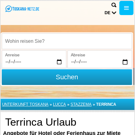
DE
Wohin reisen Sie?
Anreise
Abreise
Suchen
UNTERKUNFT TOSKANA
»
LUCCA
»
STAZZEMA
»
TERRINCA
Terrinca Urlaub
Angebote für Hotel oder Ferienhaus zur Miete