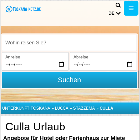
DE
Wohin reisen Sie?
Anreise
Abreise
Suchen
UNTERKUNFT TOSKANA
»
LUCCA
»
STAZZEMA
»
CULLA
Culla Urlaub
Angebote für Hotel oder Ferienhaus zur Miete