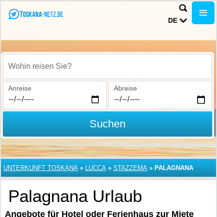
DE
Wohin reisen Sie?
Anreise
Abreise
Suchen
UNTERKUNFT TOSKANA
»
LUCCA
»
STAZZEMA
»
PALAGNANA
Palagnana Urlaub
Angebote für Hotel oder Ferienhaus zur Miete