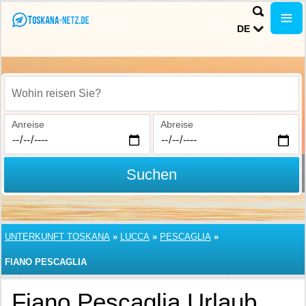
DE
Wohin reisen Sie?
Anreise
Abreise
Suchen
UNTERKUNFT TOSKANA
»
LUCCA
»
PESCAGLIA
»
FIANO PESCAGLIA
Fiano Pescaglia Urlaub