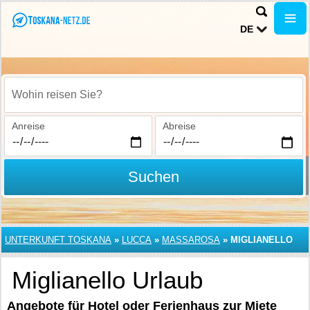
DE
Wohin reisen Sie?
Anreise
Abreise
Suchen
UNTERKUNFT TOSKANA
»
LUCCA
»
MASSAROSA
»
MIGLIANELLO
Miglianello Urlaub
Angebote für Hotel oder Ferienhaus zur Miete