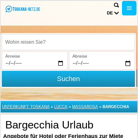
DE
Wohin reisen Sie?
Anreise
Abreise
Suchen
UNTERKUNFT TOSKANA
»
LUCCA
»
MASSAROSA
»
BARGECCHIA
Bargecchia Urlaub
Angebote für Hotel oder Ferienhaus zur Miete