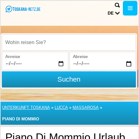
DE
Wohin reisen Sie?
Anreise
Abreise
Suchen
UNTERKUNFT TOSKANA
»
LUCCA
»
MASSAROSA
»
PIANO DI MOMMIO
Piano Di Mommio Urlaub