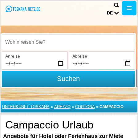
DE
Wohin reisen Sie?
Anreise
Abreise
Suchen
UNTERKUNFT TOSKANA
»
AREZZO
»
CORTONA
»
CAMPACCIO
Campaccio Urlaub
Angebote für Hotel oder Ferienhaus zur Miete