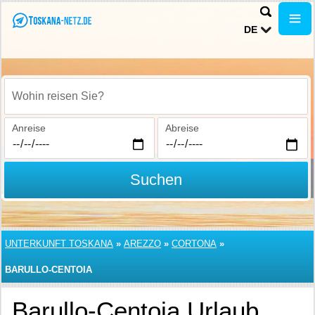
DE
Wohin reisen Sie?
Anreise
Abreise
Suchen
UNTERKUNFT TOSKANA
»
AREZZO
»
CORTONA
»
BARULLO-CENTOIA
Barullo-Centoia Urlaub