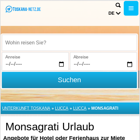
DE
Wohin reisen Sie?
Anreise
Abreise
Suchen
UNTERKUNFT TOSKANA
»
LUCCA
»
LUCCA
»
MONSAGRATI
Monsagrati Urlaub
Angebote für Hotel oder Ferienhaus zur Miete