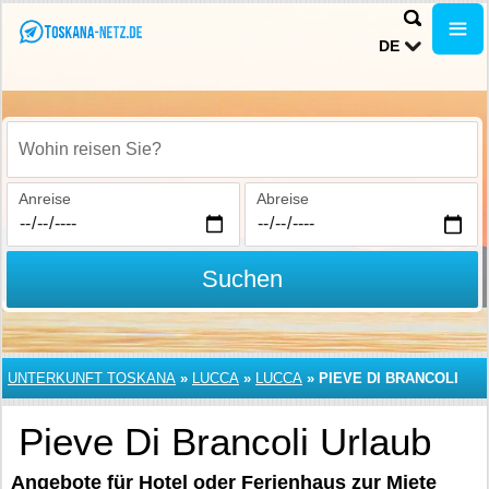
DE
Wohin reisen Sie?
Anreise
Abreise
Suchen
UNTERKUNFT TOSKANA
»
LUCCA
»
LUCCA
»
PIEVE DI BRANCOLI
Pieve Di Brancoli Urlaub
Angebote für Hotel oder Ferienhaus zur Miete