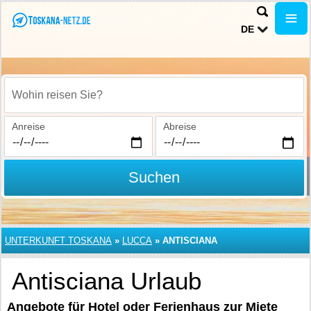
DE
Wohin reisen Sie?
Anreise
Abreise
Suchen
UNTERKUNFT TOSKANA
»
LUCCA
»
ANTISCIANA
Antisciana Urlaub
Angebote für Hotel oder Ferienhaus zur Miete