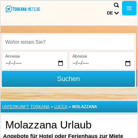
DE
Wohin reisen Sie?
Anreise
Abreise
Suchen
UNTERKUNFT TOSKANA
»
LUCCA
»
MOLAZZANA
Molazzana Urlaub
Angebote für Hotel oder Ferienhaus zur Miete