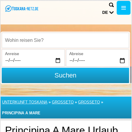
DE
Wohin reisen Sie?
Anreise
Abreise
Suchen
UNTERKUNFT TOSKANA
»
GROSSETO
»
GROSSETO
»
PRINCIPINA A MARE
Principina A Mare Urlaub