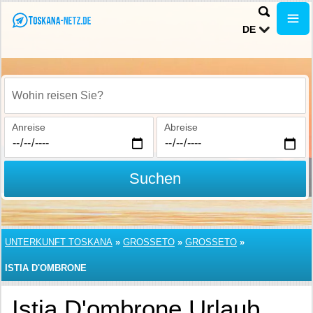
DE
Wohin reisen Sie?
Anreise
Abreise
Suchen
UNTERKUNFT TOSKANA
»
GROSSETO
»
GROSSETO
»
ISTIA D'OMBRONE
Istia D'ombrone Urlaub