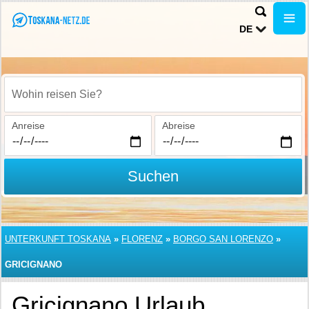
DE
Wohin reisen Sie?
Anreise
Abreise
Suchen
UNTERKUNFT TOSKANA
»
FLORENZ
»
BORGO SAN LORENZO
»
GRICIGNANO
Gricignano Urlaub