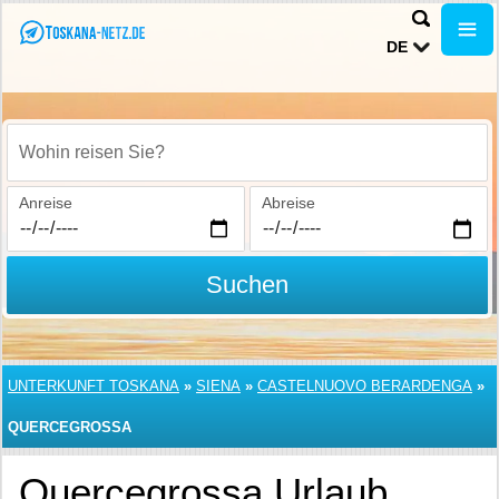
DE
Wohin reisen Sie?
Anreise
Abreise
Suchen
UNTERKUNFT TOSKANA
»
SIENA
»
CASTELNUOVO BERARDENGA
»
QUERCEGROSSA
Quercegrossa Urlaub