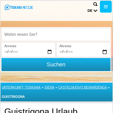
DE
Wohin reisen Sie?
Anreise
Abreise
Suchen
UNTERKUNFT TOSKANA
»
SIENA
»
CASTELNUOVO BERARDENGA
»
GUISTRIGONA
Guistrigona Urlaub