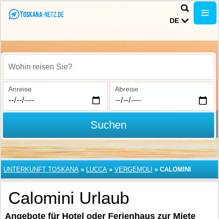
DE
Wohin reisen Sie?
Anreise
Abreise
Suchen
UNTERKUNFT TOSKANA
»
LUCCA
»
VERGEMOLI
»
CALOMINI
Calomini Urlaub
Angebote für Hotel oder Ferienhaus zur Miete