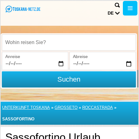
DE
Wohin reisen Sie?
Anreise
Abreise
Suchen
UNTERKUNFT TOSKANA
»
GROSSETO
»
ROCCASTRADA
»
SASSOFORTINO
Sassofortino Urlaub