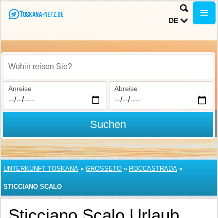
DE
Wohin reisen Sie?
Anreise
Abreise
Suchen
UNTERKUNFT TOSKANA
»
GROSSETO
»
ROCCASTRADA
»
STICCIANO SCALO
Sticciano Scalo Urlaub