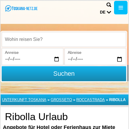
DE
Wohin reisen Sie?
Anreise
Abreise
Suchen
UNTERKUNFT TOSKANA
»
GROSSETO
»
ROCCASTRADA
»
RIBOLLA
Ribolla Urlaub
Angebote für Hotel oder Ferienhaus zur Miete