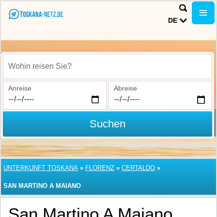
DE
Wohin reisen Sie?
Anreise
Abreise
Suchen
UNTERKUNFT TOSKANA
»
FLORENZ
»
CERTALDO
»
SAN MARTINO A MAIANO
San Martino A Maiano