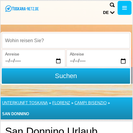
DE
Wohin reisen Sie?
Anreise
Abreise
Suchen
UNTERKUNFT TOSKANA
»
FLORENZ
»
CAMPI BISENZIO
»
SAN DONNINO
San Donnino Urlaub