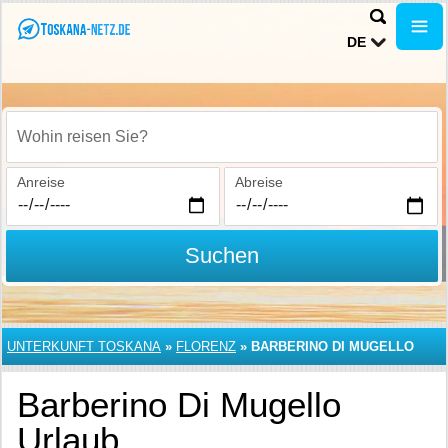
DE
Wohin reisen Sie?
Anreise
Abreise
Suchen
UNTERKUNFT TOSKANA
»
FLORENZ
»
BARBERINO DI MUGELLO
Barberino Di Mugello
Urlaub