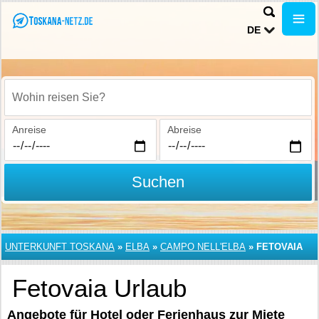
DE
Wohin reisen Sie?
Anreise
Abreise
Suchen
UNTERKUNFT TOSKANA
»
ELBA
»
CAMPO NELL'ELBA
»
FETOVAIA
Fetovaia Urlaub
Angebote für Hotel oder Ferienhaus zur Miete