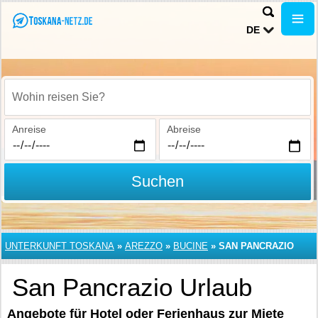
DE
Wohin reisen Sie?
Anreise
Abreise
Suchen
UNTERKUNFT TOSKANA
»
AREZZO
»
BUCINE
»
SAN PANCRAZIO
San Pancrazio Urlaub
Angebote für Hotel oder Ferienhaus zur Miete