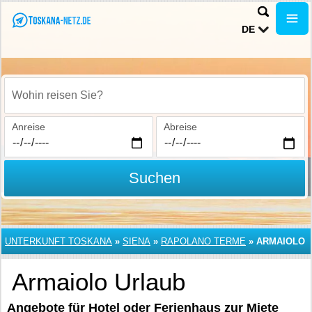
DE
Wohin reisen Sie?
Anreise
Abreise
Suchen
UNTERKUNFT TOSKANA
»
SIENA
»
RAPOLANO TERME
»
ARMAIOLO
Armaiolo Urlaub
Angebote für Hotel oder Ferienhaus zur Miete