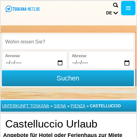
DE
Wohin reisen Sie?
Anreise
Abreise
Suchen
UNTERKUNFT TOSKANA
»
SIENA
»
PIENZA
»
CASTELLUCCIO
Castelluccio Urlaub
Angebote für Hotel oder Ferienhaus zur Miete