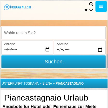
DE
Wohin reisen Sie?
Anreise
Abreise
Suchen
UNTERKUNFT TOSKANA
»
SIENA
»
PIANCASTAGNAIO
Piancastagnaio Urlaub
Angebote für Hotel oder Ferienhaus zur Miete