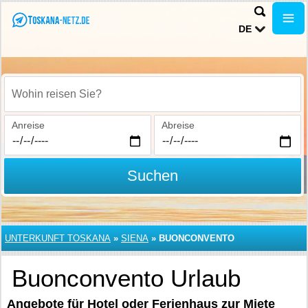
DE
Wohin reisen Sie?
Anreise
Abreise
Suchen
UNTERKUNFT TOSKANA
»
SIENA
»
BUONCONVENTO
Buonconvento Urlaub
Angebote für Hotel oder Ferienhaus zur Miete