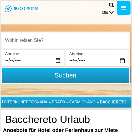
DE
Wohin reisen Sie?
Anreise
Abreise
Suchen
UNTERKUNFT TOSKANA
»
PRATO
»
CARMIGNANO
»
BACCHERETO
Bacchereto Urlaub
Angebote für Hotel oder Ferienhaus zur Miete