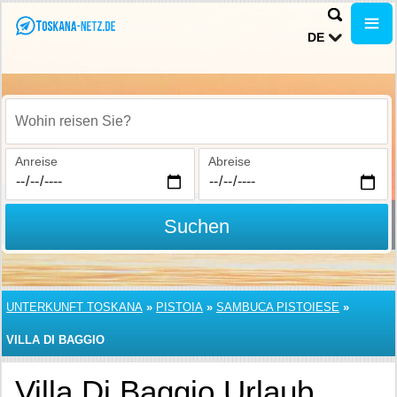
DE
Wohin reisen Sie?
Anreise
Abreise
Suchen
UNTERKUNFT TOSKANA
»
PISTOIA
»
SAMBUCA PISTOIESE
»
VILLA DI BAGGIO
Villa Di Baggio Urlaub