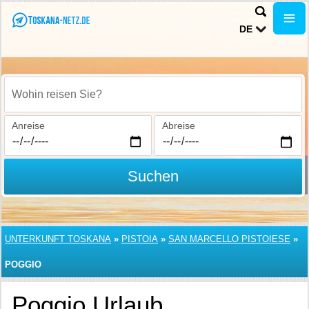
DE
Wohin reisen Sie?
Anreise
Abreise
Suchen
UNTERKUNFT TOSKANA
»
PISTOIA
»
SAN MARCELLO PISTOIESE
»
POGGIO
Poggio Urlaub