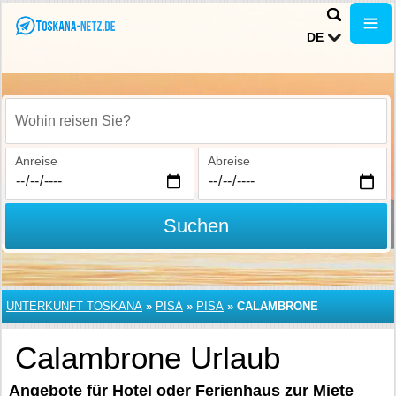
DE
Wohin reisen Sie?
Anreise
Abreise
Suchen
UNTERKUNFT TOSKANA
»
PISA
»
PISA
»
CALAMBRONE
Calambrone Urlaub
Angebote für Hotel oder Ferienhaus zur Miete