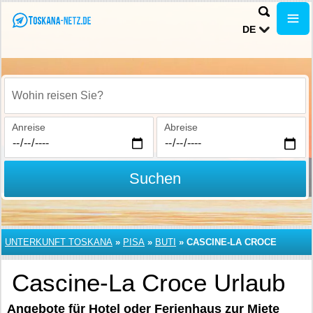
DE
Wohin reisen Sie?
Anreise
Abreise
Suchen
UNTERKUNFT TOSKANA
»
PISA
»
BUTI
»
CASCINE-LA CROCE
Cascine-La Croce Urlaub
Angebote für Hotel oder Ferienhaus zur Miete