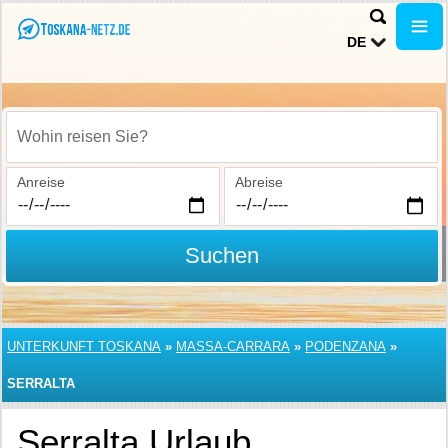
DE
Wohin reisen Sie?
Anreise
Abreise
Suchen
UNTERKUNFT TOSKANA
»
MASSA-CARRARA
»
PODENZANA
»
SERRALTA
Serralta Urlaub