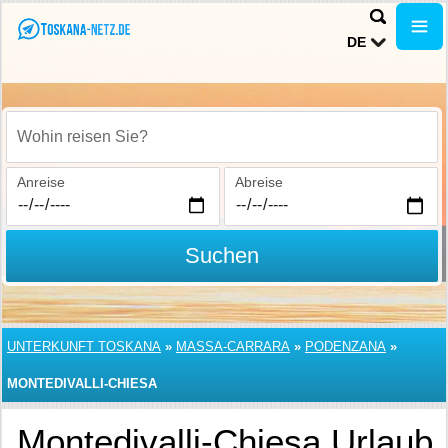
DE
Wohin reisen Sie?
Anreise
Abreise
Suchen
UNTERKUNFT TOSKANA
»
MASSA-CARRARA
»
PODENZANA
»
MONTEDIVALLI-CHIESA
Montedivalli-Chiesa Urlaub