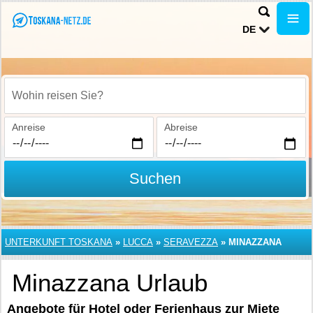
DE
Wohin reisen Sie?
Anreise
Abreise
Suchen
UNTERKUNFT TOSKANA
»
LUCCA
»
SERAVEZZA
»
MINAZZANA
Minazzana Urlaub
Angebote für Hotel oder Ferienhaus zur Miete