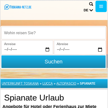
DE
Wohin reisen Sie?
Anreise
Abreise
Suchen
UNTERKUNFT TOSKANA
»
LUCCA
»
ALTOPASCIO
»
SPIANATE
Spianate Urlaub
Angebote für Hotel oder Ferienhaus zur Miete