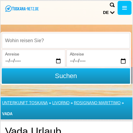
DE
Wohin reisen Sie?
Anreise
Abreise
Suchen
UNTERKUNFT TOSKANA
»
LIVORNO
»
ROSIGNANO MARITTIMO
»
VADA
Vada Urlaub