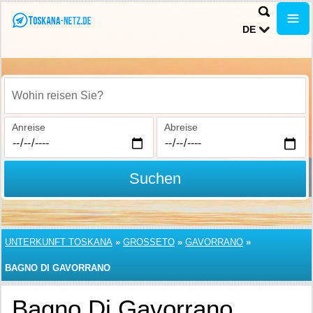
DE
Wohin reisen Sie?
Anreise
Abreise
Suchen
UNTERKUNFT TOSKANA
»
GROSSETO
»
GAVORRANO
»
BAGNO DI GAVORRANO
Bagno Di Gavorrano