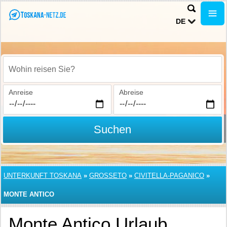
DE
Wohin reisen Sie?
Anreise
Abreise
Suchen
UNTERKUNFT TOSKANA
»
GROSSETO
»
CIVITELLA-PAGANICO
»
MONTE ANTICO
Monte Antico Urlaub