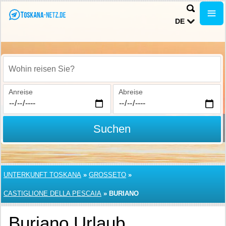
DE
Wohin reisen Sie?
Anreise
Abreise
Suchen
UNTERKUNFT TOSKANA
»
GROSSETO
»
CASTIGLIONE DELLA PESCAIA
»
BURIANO
Buriano Urlaub