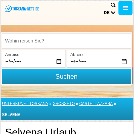
DE
Wohin reisen Sie?
Anreise
Abreise
Suchen
UNTERKUNFT TOSKANA
»
GROSSETO
»
CASTELL'AZZARA
»
SELVENA
Selvena Urlaub